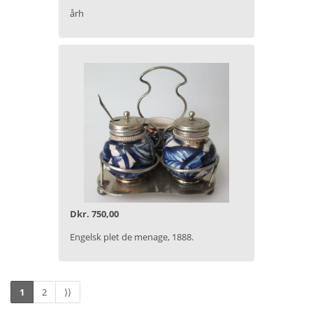
årh
Dkr. 750,00
Engelsk plet de menage, 1888.
1
2
⟩⟩