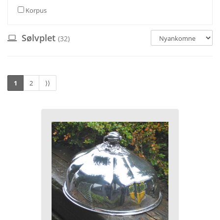
Korpus
Sølvplet
(32)
1
2
⟩⟩