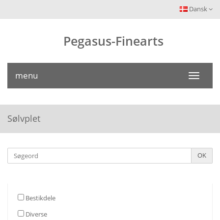
Dansk
Pegasus-Finearts
menu
Toggle
navigati
Sølvplet
Søgeord
OK
Bestikdele
Diverse