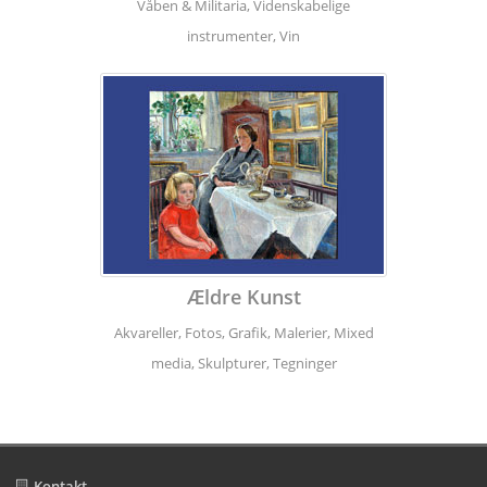
Våben & Militaria, Videnskabelige
instrumenter, Vin
Ældre Kunst
Akvareller, Fotos, Grafik, Malerier, Mixed
media, Skulpturer, Tegninger
Kontakt