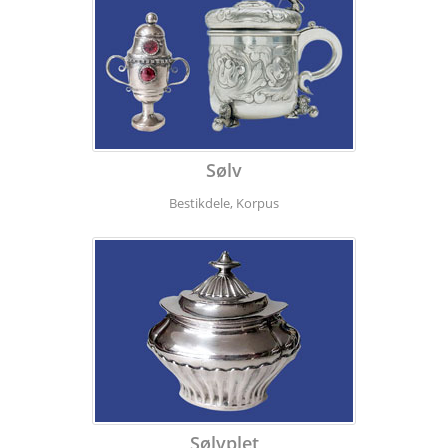
Sølv
Bestikdele, Korpus
Sølvplet