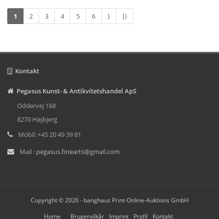
1
2
3
4
5
6
⟩
⟩⟩
Kontakt
Pegasus Kunst- & Antikvitetshandel ApS
Oddervej 168
8270 Højbjerg
Mobil: +45 20 49 39 81
Mail :
pegasus.finearts@gmail.com
Copyright © 2026 -
banghaus Print-Online-Auktions GmbH
Home
Brugervilkår
Imprint
Profil
Kontakt