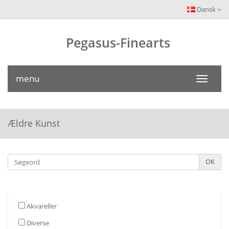
Dansk
Pegasus-Finearts
menu
Toggle
navigati
Ældre Kunst
Søgeord
OK
Akvareller
Diverse