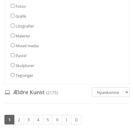
Fotos
Grafik
Litografier
Malerier
Mixed media
Pastel
Skulpturer
Tegninger
Ældre Kunst
(2175)
1
2
3
4
5
6
⟩
⟩⟩