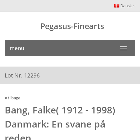
Dansk
Pegasus-Finearts
menu
Toggle
navigati
Lot Nr. 12296
tilbage
Bang, Falke( 1912 - 1998)
Danmark: En svane på
reden.