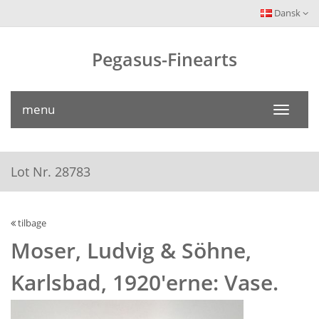
Dansk
Pegasus-Finearts
menu
Toggle
navigati
Lot Nr. 28783
tilbage
Moser, Ludvig & Söhne,
Karlsbad, 1920'erne: Vase.