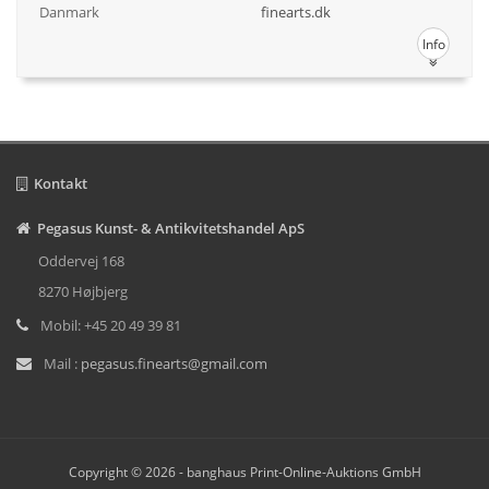
Danmark
finearts.dk
Info
Kontakt
Pegasus Kunst- & Antikvitetshandel ApS
Oddervej 168
8270 Højbjerg
Mobil: +45 20 49 39 81
Mail :
pegasus.finearts@gmail.com
Copyright © 2026 -
banghaus Print-Online-Auktions GmbH