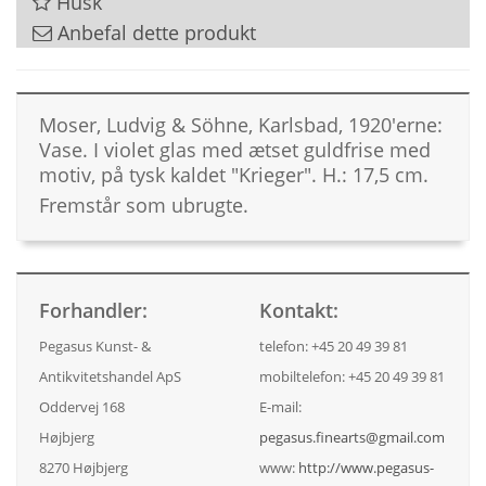
Husk
Anbefal dette produkt
Moser, Ludvig & Söhne, Karlsbad, 1920'erne:
Vase. I violet glas med ætset guldfrise med
motiv, på tysk kaldet "Krieger". H.: 17,5 cm.
Fremstår som ubrugte.
Forhandler:
Kontakt:
Pegasus Kunst- &
telefon: +45 20 49 39 81
Antikvitetshandel ApS
mobiltelefon: +45 20 49 39 81
Oddervej 168
E-mail:
Højbjerg
pegasus.finearts@gmail.com
8270 Højbjerg
www:
http://www.pegasus-