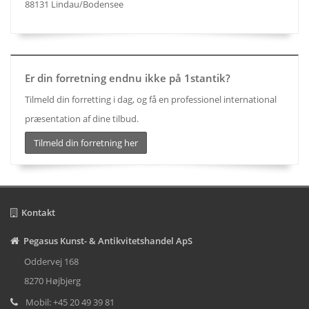
88131 Lindau/Bodensee
Er din forretning endnu ikke på 1stantik?
Tilmeld din forretting i dag, og få en professionel international
præsentation af dine tilbud.
Tilmeld din forretning her
Kontakt
Pegasus Kunst- & Antikvitetshandel ApS
Oddervej 168
8270 Højbjerg
Mobil: +45 20 49 39 81