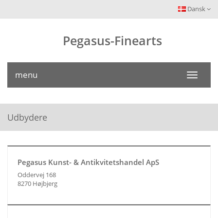
Dansk
Pegasus-Finearts
menu
Toggle
navigati
Udbydere
Pegasus Kunst- & Antikvitetshandel ApS
Oddervej 168
8270 Højbjerg